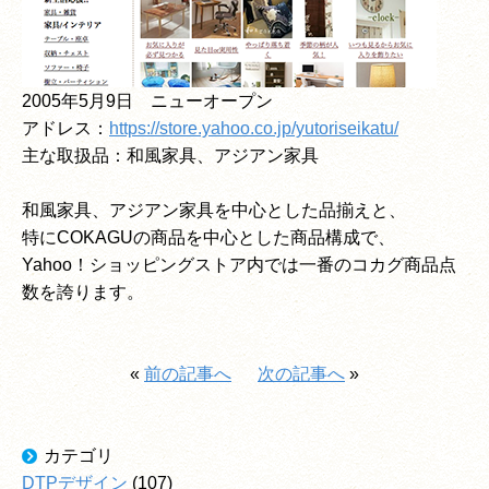
2005年5月9日 ニューオープン
アドレス：
https://store.yahoo.co.jp/yutoriseikatu/
主な取扱品：和風家具、アジアン家具
和風家具、アジアン家具を中心とした品揃えと、
特にCOKAGUの商品を中心とした商品構成で、
Yahoo！ショッピングストア内では一番のコカグ商品点
数を誇ります。
«
前の記事へ
次の記事へ
»
カテゴリ
DTPデザイン
(107)