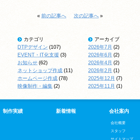
«
前の記事へ
次の記事へ
»
カテゴリ
アーカイブ
DTPデザイン
(107)
2026年7月
(2)
EVENT・IT化支援
(3)
2026年6月
(2)
お知らせ
(62)
2026年4月
(2)
ネットショップ作成
(11)
2026年2月
(1)
ホームページ作成
(78)
2025年12月
(7)
映像制作・編集
(2)
2025年11月
(1)
制作実績
新着情報
会社案内
会社概要
スタッフ
サイトマップ