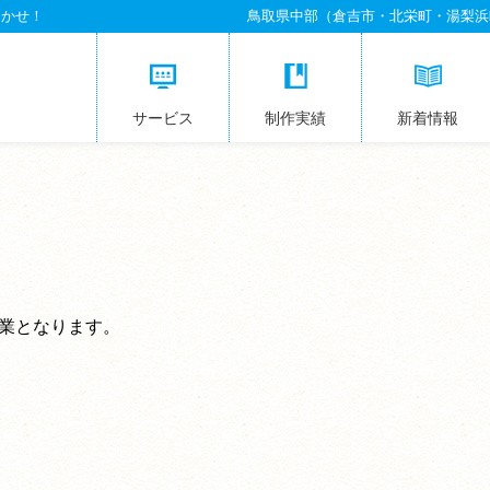
まかせ！
鳥取県中部（倉吉市・北栄町・湯梨浜
サービス
制作実績
新着情報
休業となります。