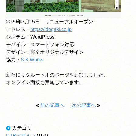
2020年7月15日 リニューアルオープン
アドレス：
https://idogaki.co.jp
システム：WordPress
モバイル：スマートフォン対応
デザイン：完全オリジナルデザイン
協力：
S.K Works
新たにリクルート用のページを追加しました。
オンライン面接も実施しています。
«
前の記事へ
次の記事へ
»
カテゴリ
DTPデザイン
(107)